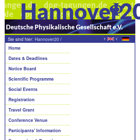
Hannover2
Deutsche Physikalische Gesellschaft e.V.
>
<
Sie sind hier:
Hannover20
/
Navigation
Datenschutzerklärung der Deutschen Physikalischen
Home
Gesellschaft e. V.
Dates & Deadlines
Notice Board
Scientific Programme
Social Events
Registration
Travel Grant
Conference Venue
Participants' Information