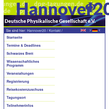
Hannover2
Deutsche Physikalische Gesellschaft e.V.
>
<
Sie sind hier:
Hannover20
/
Kontakt
/
Navigation
Teilnehmende Arbeitskreise
Startseite
Termine & Deadlines
Schwarzes Brett
Wissenschaftliches
Programm
Veranstaltungen
Registrierung
Reisekostenzuschuss
Tagungsort
Teilnehmerinfos