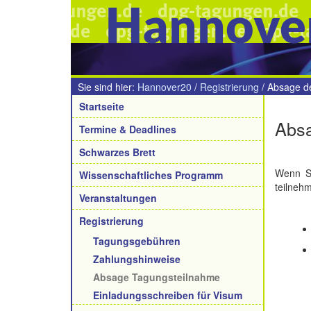
Hannove
Sie sind hier:
Hannover20
/
Registrierung
/
Absage d
Navigation
Startseite
Absa
Termine & Deadlines
Schwarzes Brett
Wenn Si
Wissenschaftliches Programm
teilneh
Veranstaltungen
Registrierung
Tagungsgebühren
Zahlungshinweise
Absage Tagungsteilnahme
Einladungsschreiben für Visum