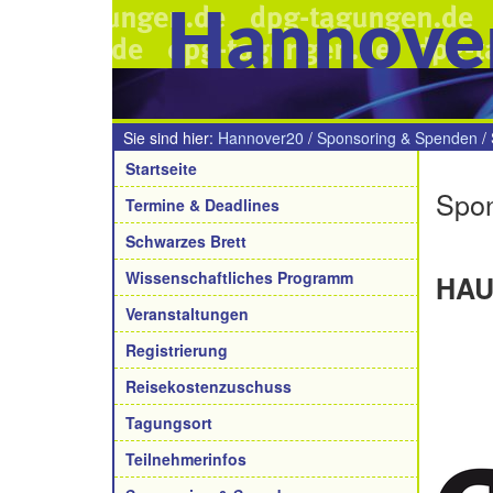
Hannove
Sie sind hier:
Hannover20
/
Sponsoring & Spenden
/
Navigation
Startseite
Spon
Termine & Deadlines
Schwarzes Brett
Wissenschaftliches Programm
HA
Veranstaltungen
Registrierung
Reisekostenzuschuss
Tagungsort
Teilnehmerinfos