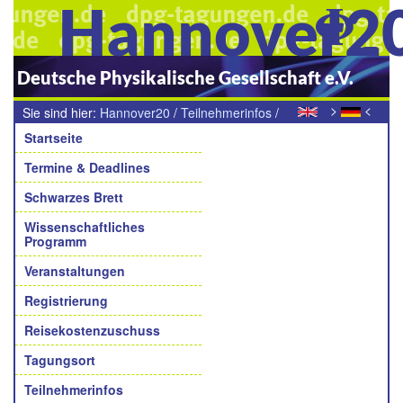
Hannover2
Deutsche Physikalische Gesellschaft e.V.
>
<
Sie sind hier:
Hannover20
/
Teilnehmerinfos
/
Navigation
Die DPG-Frühjahrstagung in Hannover findet nicht statt!
Startseite
Termine & Deadlines
Schwarzes Brett
Wissenschaftliches
Programm
Veranstaltungen
Registrierung
Reisekostenzuschuss
Tagungsort
Teilnehmerinfos