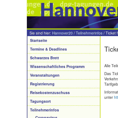
Hannove
Sie sind hier:
Hannover20
/
Teilnehmerinfos
/
Ticket 
Navigation
Startseite
Tick
Termine & Deadlines
Schwarzes Brett
Alle Tei
Wissenschaftliches Programm
Das Tick
Veranstaltungen
Verkehr
Registrierung
Tarifgeb
Informa
Reisekostenzuschuss
unter
ht
Tagungsort
Teilnehmerinfos
Coronavirus