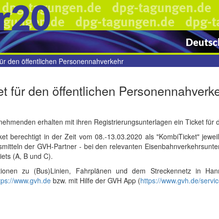
r20
Deutsch
für den öffentlichen Personennahverkehr
et für den öffentlichen Personennahverk
lnehmenden erhalten mit ihren Registrierungsunterlagen ein Ticket fü
et berechtigt in der Zeit vom 08.-13.03.2020 als "KombiTicket" jeweil
smitteln der GVH-Partner - bei den relevanten Eisenbahnverkehrsunte
iets (A, B und C).
tionen zu (Bus)Linien, Fahrplänen und dem Streckennetz in Han
tps://www.gvh.de
bzw. mit Hilfe der GVH App (
https://www.gvh.de/servi