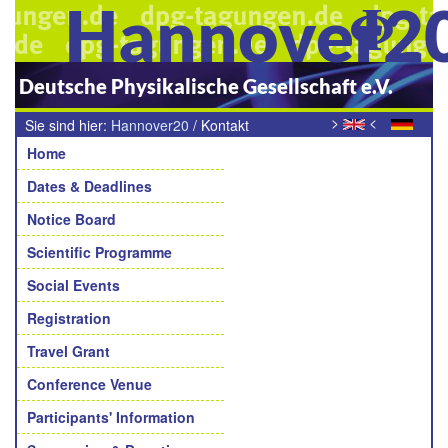
Hannover2
Deutsche Physikalische Gesellschaft e.V.
>
<
Sie sind hier:
Hannover20
/
Kontakt
Navigation
Home
Dates & Deadlines
Notice Board
Scientific Programme
Social Events
Registration
Travel Grant
Conference Venue
Participants' Information