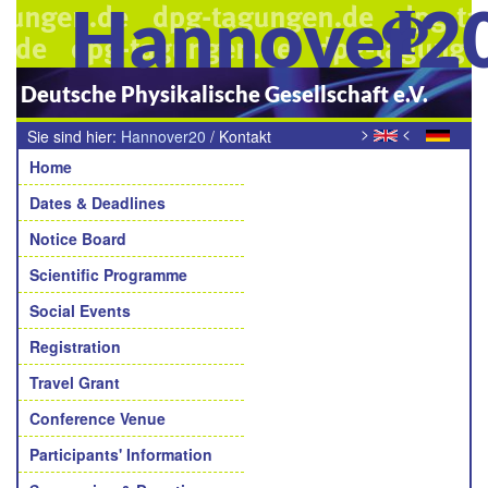
Hannover2
Deutsche Physikalische Gesellschaft e.V.
>
<
Sie sind hier:
Hannover20
/
Kontakt
Navigation
Home
Dates & Deadlines
Notice Board
Scientific Programme
Social Events
Registration
Travel Grant
Conference Venue
Participants' Information